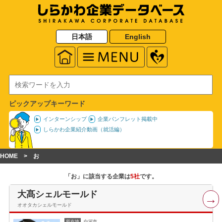
日本語
English
ピックアップキーワード
インターンシップ
企業パンフレット掲載中
しらかわ企業紹介動画（就活編）
HOME
お
「お」に該当する企業は
5社
です。
大髙シェルモールド
オオタカシェルモールド
所在地
白河市