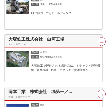
分 類
窯業・土石製品製造業
CO2部門 白河モールディング
大塚鉄工株式会社 白河工場
オオツカテッコウ
所在地
白河市
分 類
輸送用機械器具製造業
大塚鉄工で製造される鍛造品は、トラック・建設機
械・農業機械・鉄道・エネルギー資源開発な...
岡本工業 株式会社 塙第一／...
オカモトコウギョウ
所在地
塙町