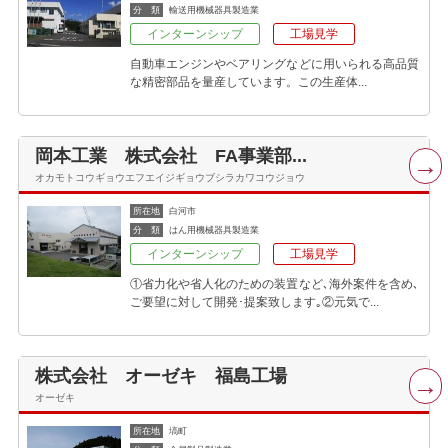
分 類
輸送用機械器具製造業
インターンシップ
工場見学
自動車エンジンやベアリングなどに用いられる高品質
な精密部品を量産しています。この生産体...
岡本工業 株式会社 FA事業部...
オカモトコウギョウエフエイジギョウブシラカワコウジョウ
所在地
白河市
分 類
はん用機械器具製造業
インターンシップ
工場見学
①省力化や省人化のための装置など､海外案件を含め､
ご要望に対して開発･提案致します｡②元気で...
株式会社 オーゼキ 福島工場
オーゼキ
所在地
塙町