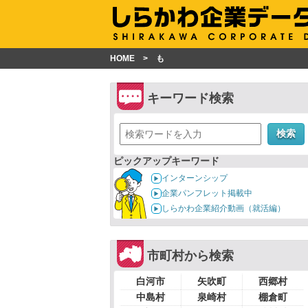
HOME
も
キーワード検索
検索
ピックアップキーワード
インターンシップ
企業パンフレット掲載中
しらかわ企業紹介動画（就活編）
市町村から検索
白河市
矢吹町
西郷村
中島村
泉崎村
棚倉町