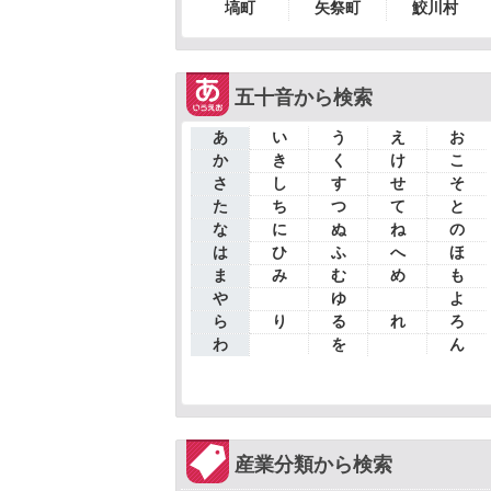
塙町
矢祭町
鮫川村
五十音から検索
あ
い
う
え
お
か
き
く
け
こ
さ
し
す
せ
そ
た
ち
つ
て
と
な
に
ぬ
ね
の
は
ひ
ふ
へ
ほ
ま
み
む
め
も
や
ゆ
よ
ら
り
る
れ
ろ
わ
を
ん
産業分類から検索