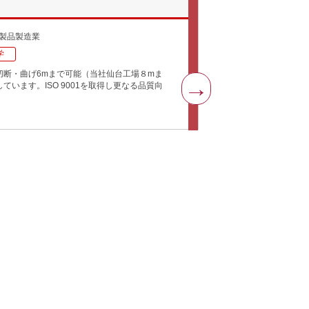
製品製造業
学
切断・曲げ6mまで可能（当社仙台工場８mま
います。ISO 9001を取得し更なる品質向