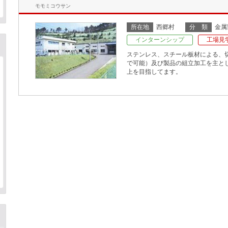
モモミコウサン
所在地
西郷村
分 類
金属
インターンシップ
工場見
ステンレス、スチール板材による、
で可能）及び製品の組立加工を主として
上を目指してます。