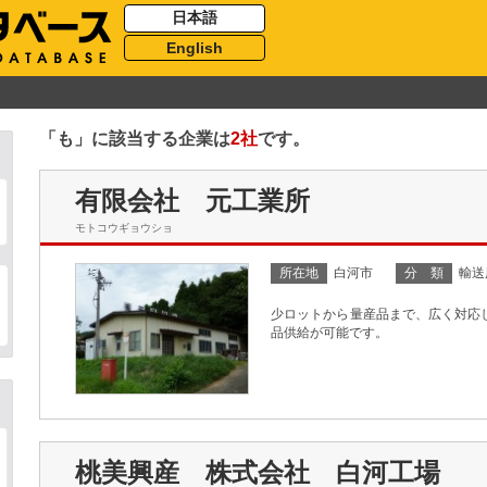
日本語
English
「も」に該当する企業は
2社
です。
有限会社 元工業所
モトコウギョウショ
所在地
白河市
分 類
輸送
少ロットから量産品まで、広く対応
品供給が可能です。
桃美興産 株式会社 白河工場