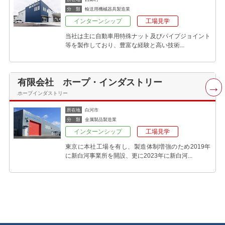
分 類
輸送用機械器具製造業
インターンシップ
工場見学
当社は主に自動車用特殊ナット及びパイプジョイント
等を製作しており、豊富な経験と高い技術...
有限会社 ホープ・インダストリー
ホープインダストリー
所在地
白河市
分 類
金属製品製造業
インターンシップ
工場見学
東京に本社工場を有し、製造体制増強のため2019年
に新白河事業所を開設、更に2023年に新白河...