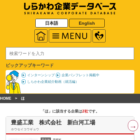
日本語
English
ピックアップキーワード
インターンシップ
企業パンフレット掲載中
しらかわ企業紹介動画（就活編）
HOME
ほ
「ほ」に該当する企業は
2社
です。
豊盛工業 株式会社 新白河工場
ホウセイコウギョウ
所在地
西郷村