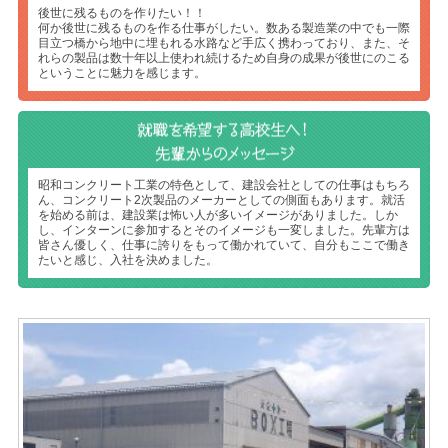
後世に残るものを作りたい！！
何か後世に残るものを作る仕事がしたい。数ある製造業の中でも一際
目立つ橋から地中に埋もれる水路など手広く携わっており、また、そ
れらの製品は数十年以上使われ続けるため自身の成果が後世にのこる
ということに魅力を感じます。
昭和コンクリート工業の特色として、建設会社としての仕事はもちろ
ん、コンクリート2次製品のメーカーとしての側面もあります。就活
を始める前は、建設業は怖い人が多いイメージがありました。しか
し、インターンに参加するとそのイメージも一変しました。先輩方は
皆さん優しく、仕事に誇りをもって働かれていて、自分もここで働き
たいと感じ、入社を決めました。