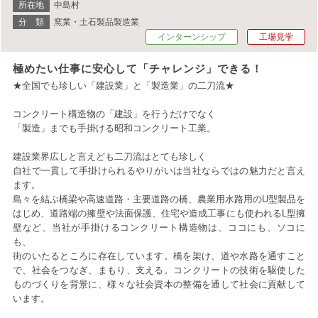
所在地
中島村
分 類
窯業・土石製品製造業
インターンシップ
工場見学
極めたい仕事に安心して「チャレンジ」できる！
★全国でも珍しい「建設業」と「製造業」の二刀流★
コンクリート構造物の「建設」を行うだけでなく
「製造」までも手掛ける昭和コンクリート工業。
建設業界広しと言えども二刀流はとても珍しく
自社で一貫して手掛けられるやりがいは当社ならではの魅力だと言え
ます。
島々を結ぶ橋梁や高速道路・主要道路の橋、農業用水路用のU型製品を
はじめ、道路端の擁壁や法面保護、住宅や造成工事にも使われるL型擁
壁など、当社が手掛けるコンクリート構造物は、ココにも、ソコに
も、
街のいたるところに存在しています。橋を架け、道や水路を通すこと
で、社会をつなぎ、まもり、支える。コンクリートの技術を駆使した
ものづくりを背景に、様々な社会資本の整備を通して社会に貢献して
います。