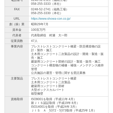
電話番号
0248-52-2521（福島工場）
058-255-3333（本社）
FAX
0248-52-2741（福島工場）
058-255-3330（本社）
URL
https://www.showa-con.co.jp/
創（操）業
昭和29年7月
資本金
100百万円
代表者
代表取締役 村瀬 大一郎
従業員数
47人
事業内容
プレストレストコンクリート橋梁・防災構造物の設
計・製作・施工
土木用コンクリート二次製品の設計・開発・製造・販
売・施工
建築用コンクリート部材の設計・製造・販売・施工
コンクリート構造物の補修・補強・メンテナンス維持
管理
公共施設の運営・管理に関する受託業務
主要製品
プレストレストコンクリート橋梁
土木用コンクリート二次製品
建築用コンクリート部材
大型ボックスカルバート
箱型擁壁
資格取得
ISO9001を取得（平成11年 4月）
新ＪＩＳ認証取得（平成19年 8月）
ISO14001を取得（平成24年 3月）
ＪＩＳ Ａ 5372・5373取得（平成25年 1月）