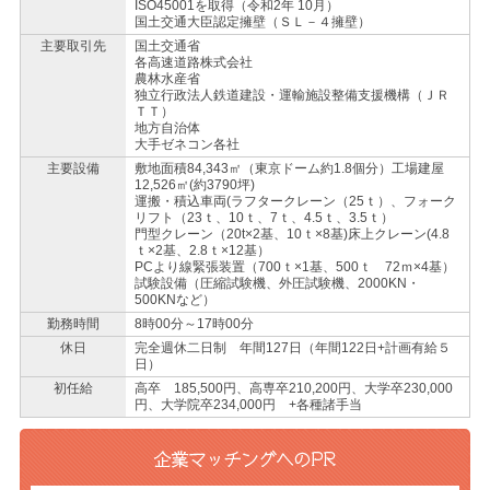
ISO45001を取得（令和2年 10月）
国土交通大臣認定擁壁（ＳＬ－４擁壁）
主要取引先
国土交通省
各高速道路株式会社
農林水産省
独立行政法人鉄道建設・運輸施設整備支援機構（ＪＲ
ＴＴ）
地方自治体
大手ゼネコン各社
主要設備
敷地面積84,343㎡（東京ドーム約1.8個分）工場建屋
12,526㎡(約3790坪)
運搬・積込車両(ラフタークレーン（25ｔ）、フォーク
リフト（23ｔ、10ｔ、7ｔ、4.5ｔ、3.5ｔ）
門型クレーン（20t×2基、10ｔ×8基)床上クレーン(4.8
ｔ×2基、2.8ｔ×12基）
PCより線緊張装置（700ｔ×1基、500ｔ 72ｍ×4基）
試験設備（圧縮試験機、外圧試験機、2000KN・
500KNなど）
勤務時間
8時00分～17時00分
休日
完全週休二日制 年間127日（年間122日+計画有給５
日）
初任給
高卒 185,500円、高専卒210,200円、大学卒230,000
円、大学院卒234,000円 +各種諸手当