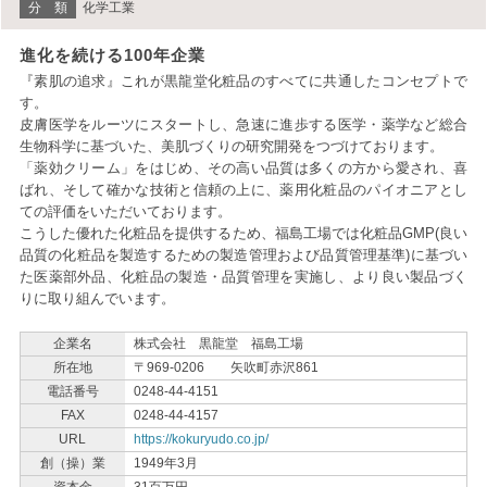
分 類
化学工業
進化を続ける100年企業
『素肌の追求』これが黒龍堂化粧品のすべてに共通したコンセプトで
す。
皮膚医学をルーツにスタートし、急速に進歩する医学・薬学など総合
生物科学に基づいた、美肌づくりの研究開発をつづけております。
「薬効クリーム」をはじめ、その高い品質は多くの方から愛され、喜
ばれ、そして確かな技術と信頼の上に、薬用化粧品のパイオニアとし
ての評価をいただいております。
こうした優れた化粧品を提供するため、福島工場では化粧品GMP(良い
品質の化粧品を製造するための製造管理および品質管理基準)に基づい
た医薬部外品、化粧品の製造・品質管理を実施し、より良い製品づく
りに取り組んでいます。
企業名
株式会社 黒龍堂 福島工場
所在地
〒969-0206 矢吹町赤沢861
電話番号
0248-44-4151
FAX
0248-44-4157
URL
https://kokuryudo.co.jp/
創（操）業
1949年3月