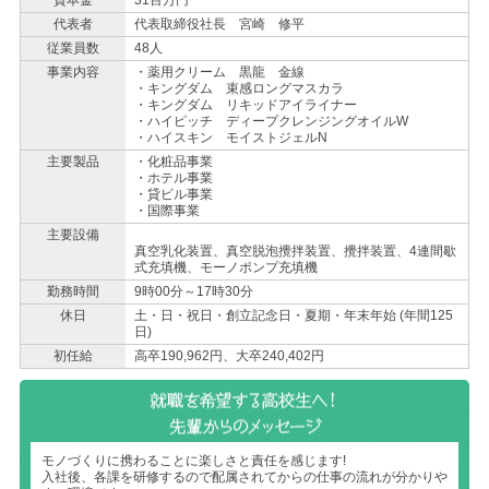
資本金
31百万円
代表者
代表取締役社長 宮崎 修平
従業員数
48人
事業内容
・薬用クリーム 黒龍 金線
・キングダム 束感ロングマスカラ
・キングダム リキッドアイライナー
・ハイピッチ ディープクレンジングオイルW
・ハイスキン モイストジェルN
主要製品
・化粧品事業
・ホテル事業
・貸ビル事業
・国際事業
主要設備
真空乳化装置、真空脱泡攪拌装置、攪拌装置、4連間歇
式充填機、モーノポンプ充填機
勤務時間
9時00分～17時30分
休日
土・日・祝日・創立記念日・夏期・年末年始 (年間125
日)
初任給
高卒190,962円、大卒240,402円
モノづくりに携わることに楽しさと責任を感じます!
入社後、各課を研修するので配属されてからの仕事の流れが分かりや