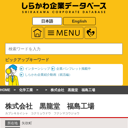
日本語
English
ピックアップキーワード
インターンシップ
企業パンフレット掲載中
しらかわ企業紹介動画（就活編）
HOME
化学工業
株式会社 黒龍堂 福島工場
株式会社 黒龍堂 福島工場
カブシキカイシャ コクリュウドウ フクシマコウジョウ
所在地
矢吹町