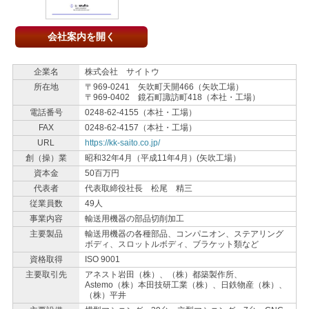
会社案内を開く
企業名
株式会社 サイトウ
所在地
〒969-0241 矢吹町天開466（矢吹工場）
〒969-0402 鏡石町諏訪町418（本社・工場）
電話番号
0248-62-4155（本社・工場）
FAX
0248-62-4157（本社・工場）
URL
https://kk-saito.co.jp/
創（操）業
昭和32年4月（平成11年4月）(矢吹工場）
資本金
50百万円
代表者
代表取締役社長 松尾 精三
従業員数
49人
事業内容
輸送用機器の部品切削加工
主要製品
輸送用機器の各種部品、コンパニオン、ステアリング
ボディ、スロットルボディ、ブラケット類など
資格取得
ISO 9001
主要取引先
アネスト岩田（株）、（株）都築製作所、
Astemo（株）本田技研工業（株）、日鉄物産（株）、
（株）平井