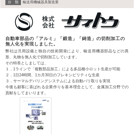
分 類
輸送用機械器具製造業
自動車部品の「アルミ」「鍛造」「鋳造」の切削加工の
無人化を実現しました。
弊社は汎用設備と独自の技術開発により、輸送用機器部品などの異
形、丸物を無人化で切削加工しています。
その特長としましては、
１．1ラインで「複数部品加工」による多品種小ロット生産が可能
２．1日24時間、1カ月30日のフレキシビリティな生産
３．サーマルデバリングシステムによる自動バリ取りを実現
今後も顧客に喜ばれる企業作りを基本理念として、金属加工分野での
貢献をしてまいります。