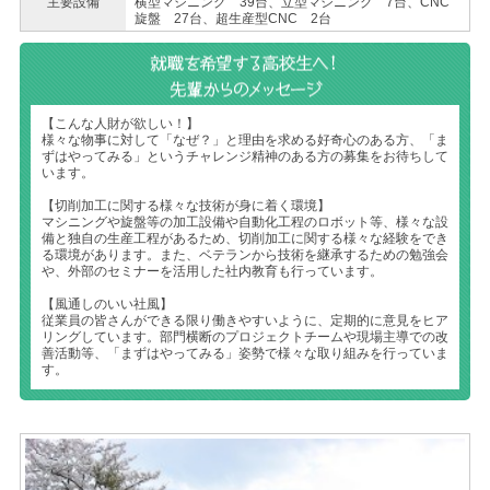
主要設備
横型マシニング 39台、立型マシニング 7台、CNC
旋盤 27台、超生産型CNC 2台
【こんな人財が欲しい！】
様々な物事に対して「なぜ？」と理由を求める好奇心のある方、「ま
ずはやってみる」というチャレンジ精神のある方の募集をお待ちして
います。
【切削加工に関する様々な技術が身に着く環境】
マシニングや旋盤等の加工設備や自動化工程のロボット等、様々な設
備と独自の生産工程があるため、切削加工に関する様々な経験をでき
る環境があります。また、ベテランから技術を継承するための勉強会
や、外部のセミナーを活用した社内教育も行っています。
【風通しのいい社風】
従業員の皆さんができる限り働きやすいように、定期的に意見をヒア
リングしています。部門横断のプロジェクトチームや現場主導での改
善活動等、「まずはやってみる」姿勢で様々な取り組みを行っていま
す。