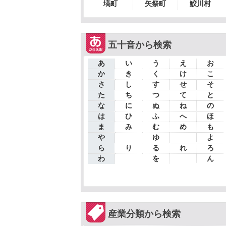
塙町
矢祭町
鮫川村
五十音から検索
あ
い
う
え
お
か
き
く
け
こ
さ
し
す
せ
そ
た
ち
つ
て
と
な
に
ぬ
ね
の
は
ひ
ふ
へ
ほ
ま
み
む
め
も
や
ゆ
よ
ら
り
る
れ
ろ
わ
を
ん
産業分類から検索