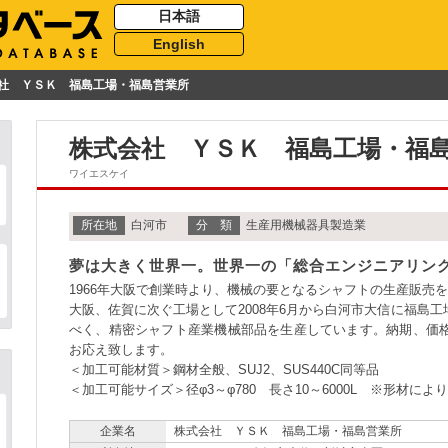
日本語
English
社 ＹＳＫ 福島工場・福島営業所
株式会社 ＹＳＫ 福島工場・福
ワイエスケイ
所在地
白河市
分 類
生産用機械器具製造業
夢は大きく世界一。世界一の「総合エンジニアリン
1966年大阪で創業時より、機械の要となるシャフトの生産販売
大阪、佐賀に次ぐ工場として2008年6月から白河市大信に福島
べく、精密シャフト産業機械部品を生産しています。納期、価
お応え致します。
＜加工可能材質＞鋼材全般、SUJ2、SUS440C同等品
＜加工可能サイズ＞径φ3～φ780 長さ10～6000L ※形材に
企業名
株式会社 ＹＳＫ 福島工場・福島営業所