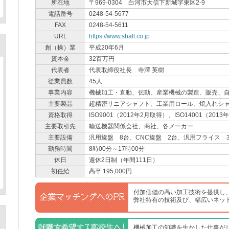
所在地
〒969-0304 白河市大信下新城字東区2-9
電話番号
0248-54-5677
FAX
0248-54-5611
URL
https://www.shaft.co.jp
創（操）業
平成20年6月
資本金
32百万円
代表者
代表取締役社長 寺澤 英樹
従業員数
45人
事業内容
機械加工・直動、伝動、産業機械の製造、販売、
主要製品
超精密リニアシャフト、工業用ロール、焼入れシ
資格取得
ISO9001（2012年2月取得）、ISO14001（201
主要取引先
輸送機器関係会社、商社、各メーカー
主要設備
汎用旋盤 8台、CNC旋盤 2台、汎用フライス 
勤務時間
8時00分～17時00分
休日
週休2日制（年間111日）
初任給
高卒 195,000円
付加価値の高い加工技術を提供し
弊社特有の技術及び、幅広いネッ
機械加工の知識を生かした仕事が