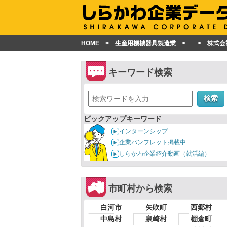
HOME
生産用機械器具製造業
株式会
キーワード検索
検索
ピックアップキーワード
インターンシップ
企業パンフレット掲載中
しらかわ企業紹介動画（就活編）
市町村から検索
白河市
矢吹町
西郷村
中島村
泉崎村
棚倉町