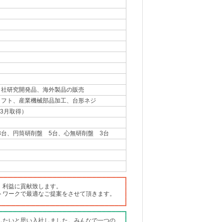
自社研究開発品、海外製品の販売
ャフト、産業機械部品加工、台形ネジ
3年3月取得）
3台、円筒研削盤 5台、心無研削盤 3台
、利益に貢献致します。
トワークで最適なご提案をさせて頂きます。
したいと思い入社しました。みんなで一つの