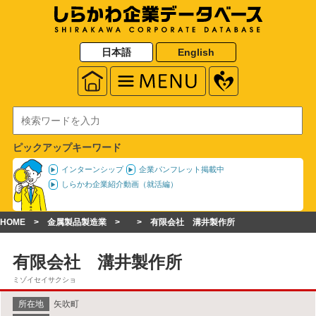
日本語
English
ピックアップキーワード
インターンシップ
企業パンフレット掲載中
しらかわ企業紹介動画（就活編）
HOME
金属製品製造業
有限会社 溝井製作所
有限会社 溝井製作所
ミゾイセイサクショ
所在地
矢吹町