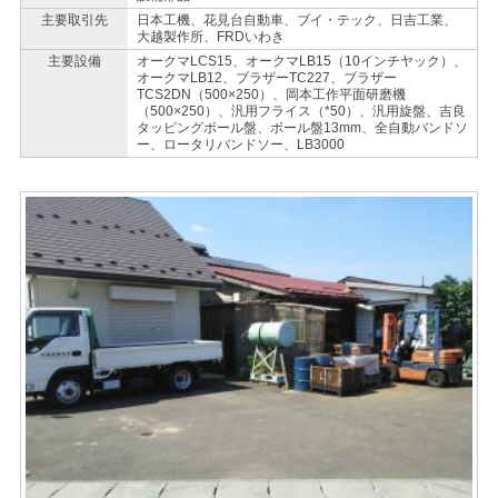
主要取引先
日本工機、花見台自動車、ブイ・テック、日吉工業、
大越製作所、FRDいわき
主要設備
オークマLCS15、オークマLB15（10インチヤック）、
オークマLB12、ブラザーTC227、ブラザー
TCS2DN（500×250）、岡本工作平面研磨機
（500×250）、汎用フライス（*50）、汎用旋盤、吉良
タッピングボール盤、ボール盤13mm、全自動バンドソ
ー、ロータリバンドソー、LB3000