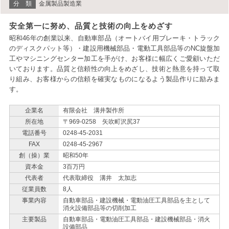
分 類
金属製品製造業
安全第一に努め、品質と技術の向上をめざす
昭和46年の創業以来、自動車部品（オートバイ用ブレーキ・トラック
のディスクパット等）・建設用機械部品・電動工具部品等のNC旋盤加
工やマシニングセンター加工を手がけ、お客様に幅広くご愛顧いただ
いております。品質と信頼性の向上をめざし、技術と熱意を持って取
り組み、お客様からの信頼を確実なものになるよう製品作りに励みま
す。
企業名
有限会社 溝井製作所
所在地
〒969-0258 矢吹町沢尻37
電話番号
0248-45-2031
FAX
0248-45-2967
創（操）業
昭和50年
資本金
3百万円
代表者
代表取締役 溝井 太加志
従業員数
8人
事業内容
自動車部品・建設機械・電動油圧工具部品を主として
消火設備部品等の切削加工
主要製品
自動車部品・電動油圧工具部品・建設機械部品・消火
設備部品