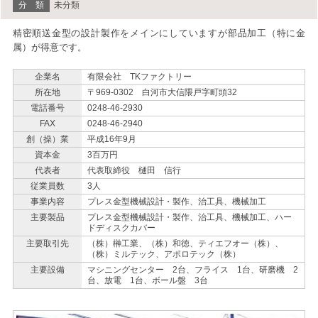
分 類
未分類
精密順送金型の設計製作をメインにしていますが部品加工（特に金
属）が得意です。
企業名
有限会社 TKファクトリー
所在地
〒969-0302 白河市大信隈戸字町頭32
電話番号
0248-46-2930
FAX
0248-46-2940
創（操）業
平成16年9月
資本金
3百万円
代表者
代表取締役 樋田 信行
従業員数
3人
事業内容
プレス金型機械設計・製作、治工具、機械加工
主要製品
プレス金型機械設計・製作、治工具、機械加工、ハー
ドディスクカバー
主要取引先
（株）榊工業、（株）和徳、ティエフオー（株）、
（株）ミルテック、アポロテック（株）
主要設備
マシニングセンター 2台、フライス 1台、研磨機 2
台、放電 1台、ボール盤 3台