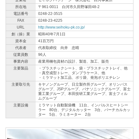
企業名
セイホクパッケージ 株式会社 白河事業所
所在地
〒961-0011 白河市久田野塚田48-2
電話番号
0248-22-3515
FAX
0248-23-4225
URL
http://www.seihoku-pk.co.jp/
創（操）業
昭和40年7月1日
資本金
41百万円
代表者
代表取締役 向井 忠晴
従業員数
96人
事業内容
産業用梱包資材の設計、製造、加工、販売
主要製品
・プラスチックシート、袋・プラスチックトレイ、他
・真空成型トレー、ダンプラケース、他
・ミラマット加工品、ポリ袋、発泡ポリエチレン
主要取引先
キヤノングループ、日立製作所グループ、オリンパス
グループ、JSPグループ、パナソニックグループ、富士
重工業グループ、本田技研工業グループ、富士フィル
ムグループ
主要設備
ミラマット自動製袋機 11台、インパルスヒートシー
ラー 80台、デジタルカッター 3台、バーチカルカッ
ター 5台、ラミネーター 2台