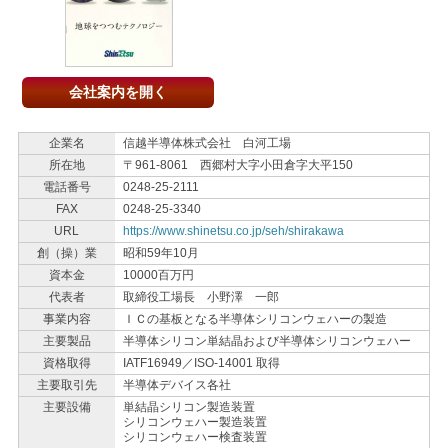
会社案内を開く
企業名
信越半導体株式会社 白河工場
所在地
〒961-8061 西郷村大字小田倉字大平150
電話番号
0248-25-2111
FAX
0248-25-3340
URL
https://www.shinetsu.co.jp/seh/shirakawa
創（操）業
昭和59年10月
資本金
10000百万円
代表者
取締役工場長 小野澤 一郎
事業内容
ＩＣの基板となる半導体シリコンウェハーの製造
主要製品
半導体シリコン単結晶および半導体シリコンウェハー
資格取得
IATF16949／ISO-14001 取得
主要取引先
半導体デバイス各社
主要設備
単結晶シリコン製造装置
シリコンウェハー製造装置
シリコンウェハー検査装置