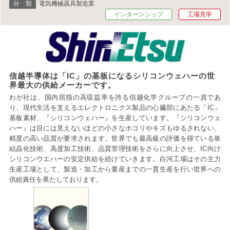
分 類
電気機械器具製造業
インターンシップ
工場見学
信越半導体は「IC」の基板になるシリコンウェハーの世
界最大の供給メーカーです。
わが社は、国内屈指の高収益率を誇る信越化学グループの一員であ
り、現代生活を支えるエレクトロニクス製品の心臓部にあたる「IC」
基板素材、『シリコンウェハー』を生産しています。『シリコンウェ
ハー』は目には見えないほどの小さなホコリやキズもゆるされない、
精度の高い品質が要求されます。世界でも最高級の評価を得ている単
結晶化技術、高度加工技術、品質管理技術をさらに向上させ、IC向け
シリコンウエハーの安定供給を続けていきます。白河工場はその主力
生産工場として、製造・加工から量産までの一貫生産を行い世界への
供給責任を果たしております。