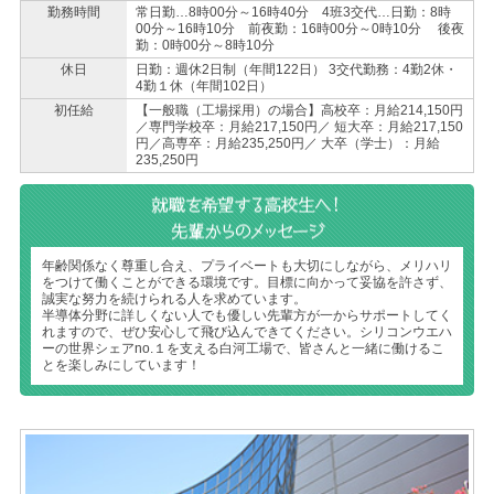
勤務時間
常日勤…8時00分～16時40分 4班3交代…日勤：8時
00分～16時10分 前夜勤：16時00分～0時10分 後夜
勤：0時00分～8時10分
休日
日勤：週休2日制（年間122日） 3交代勤務：4勤2休・
4勤１休（年間102日）
初任給
【一般職（工場採用）の場合】高校卒：月給214,150円
／専門学校卒：月給217,150円／ 短大卒：月給217,150
円／高専卒：月給235,250円／ 大卒（学士）：月給
235,250円
年齢関係なく尊重し合え、プライベートも大切にしながら、メリハリ
をつけて働くことができる環境です。目標に向かって妥協を許さず、
誠実な努力を続けられる人を求めています。
半導体分野に詳しくない人でも優しい先輩方が一からサポートしてく
れますので、ぜひ安心して飛び込んできてください。シリコンウエハ
ーの世界シェアno.１を支える白河工場で、皆さんと一緒に働けるこ
とを楽しみにしています！