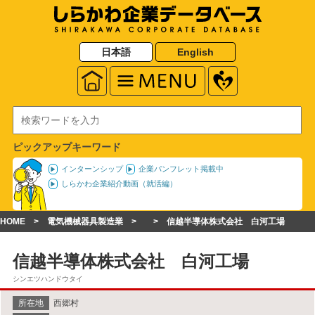
日本語
English
ピックアップキーワード
インターンシップ
企業パンフレット掲載中
しらかわ企業紹介動画（就活編）
HOME
電気機械器具製造業
信越半導体株式会社 白河工場
信越半導体株式会社 白河工場
シンエツハンドウタイ
所在地
西郷村