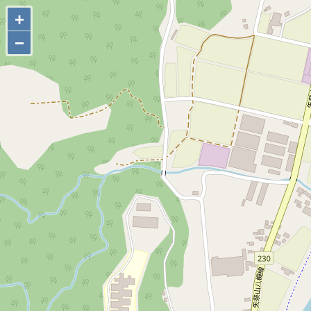
+
+
−
−